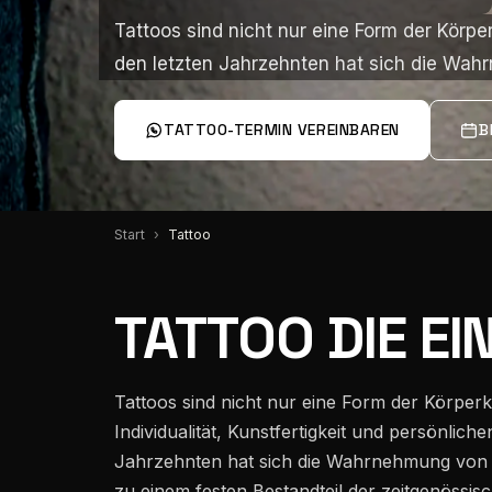
Über mich
Tattoos sind nicht nur eine Form der Körpe
Tattoos sind nicht nur eine Form der Körpe
den letzten Jahrzehnten hat sich die Wa
den letzten Jahrzehnten hat sich die Wa
Team
TATTOO-TERMIN VEREINBAREN
B
Instagram
Start
Tattoo
Pinterest
TATTOO DIE E
Wissen
Tattoos sind nicht nur eine Form der Körpe
Individualität, Kunstfertigkeit und persönlich
Standorte
Jahrzehnten hat sich die Wahrnehmung von Ta
zu einem festen Bestandteil der zeitgenössis