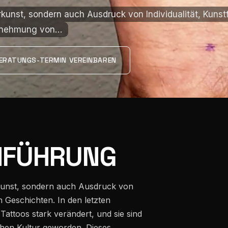
rkunst, sondern auch Ausdruck von Individualität, Kunst
rkunst, sondern auch Ausdruck von Individualität, Kunst
hrnehmung von…
hrnehmung von…
ERATUNGS-TERMIN VEREINBAREN
INFÜHRUNG
rkunst, sondern auch Ausdruck von
en Geschichten. In den letzten
ttoos stark verändert, und sie sind
chen Kultur geworden. Dieses