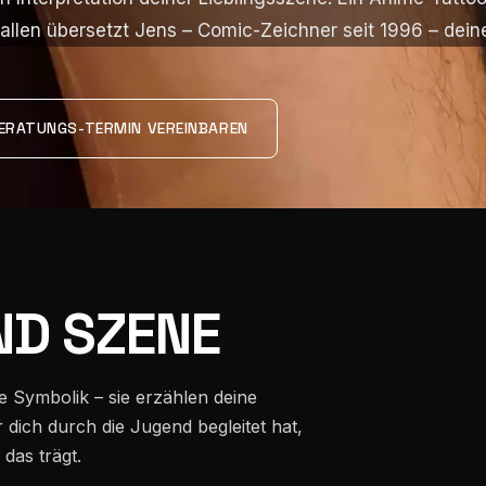
. Gallen übersetzt Jens – Comic-Zeichner seit 1996 – dei
. Gallen übersetzt Jens – Comic-Zeichner seit 1996 – dei
ERATUNGS-TERMIN VEREINBAREN
ND SZENE
e Symbolik – sie erzählen deine
r dich durch die Jugend begleitet hat,
 das trägt.