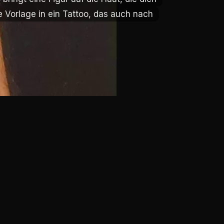
ne Vorlage in ein Tattoo, das auch nach
ne Vorlage in ein Tattoo, das auch nach