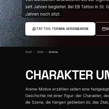
Über mich
seit Jahren begleitet. Bei EB Tattoo in St
seit Jahren begleitet. Bei EB Tattoo in St
Jahren noch sitzt.
Jahren noch sitzt.
Team
TATTOO-TERMIN VEREINBAREN
B
Instagram
Start
Stile
Anime
Pinterest
CHARAKTER U
Wissen
Anime-Motive erzählen selten eine festgelegt
Geschichte mit einer Figur: der Charakter, de
Standorte
die Szene, die hängen geblieben ist, das Zitat,