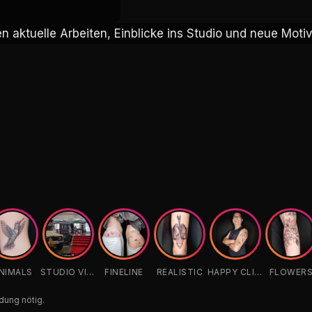
n aktuelle Arbeiten, Einblicke ins Studio und neue Motiv
n aktuelle Arbeiten, Einblicke ins Studio und neue Motiv
NIMALS
STUDIO VIBES
FINELINE
REALISTIC
HAPPY CLIENTS
FLOWER
dung nötig.