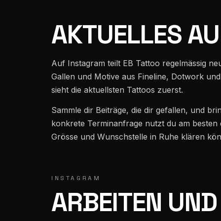
AKTUELLES AU
Mühlenstrasse 28 · 9000 St. Gallen · 5,0★ / 252
Auf Instagram teilt EB Tattoo regelmässig neue
Gallen und Motive aus Fineline, Dotwork und 
sieht die aktuellsten Tattoos zuerst.
Sammle dir Beiträge, die dir gefallen, und br
konkrete Terminanfrage nutzt du am besten di
Grösse und Wunschstelle in Ruhe klären kö
INSTAGRAM
ARBEITEN UND 