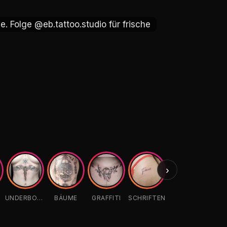
e. Folge @eb.tattoo.studio für frische
e. Folge @eb.tattoo.studio für frische
›
S
UNDERBOOB
BÄUME
GRAFFITI
SCHRIFTEN