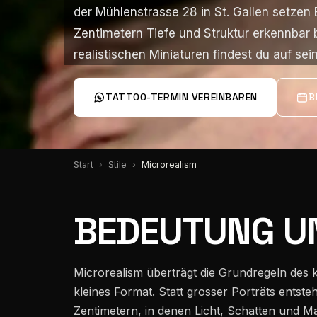
Über mich
der Mühlenstrasse 28 in St. Gallen setze
der Mühlenstrasse 28 in St. Gallen setze
Zentimetern Tiefe und Struktur erkennbar b
Zentimetern Tiefe und Struktur erkennbar b
realistischen Miniaturen findest du auf sei
realistischen Miniaturen findest du auf sei
Team
TATTOO-TERMIN VEREINBAREN
B
Instagram
Start
Stile
Microrealism
Pinterest
BEDEUTUNG U
Wissen
Microrealism überträgt die Grundregeln des k
kleines Format. Statt grosser Porträts entst
Standorte
Zentimetern, in denen Licht, Schatten und M