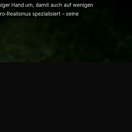
uhiger Hand um, damit auch auf wenigen
uhiger Hand um, damit auch auf wenigen
o-Realismus spezialisiert – seine
o-Realismus spezialisiert – seine