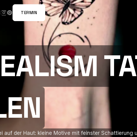
TERMIN
E
EALISM T
EALISM T
LEN
LEN
rei auf der Haut: kleine Motive mit feinster Schattierun
rei auf der Haut: kleine Motive mit feinster Schattierun