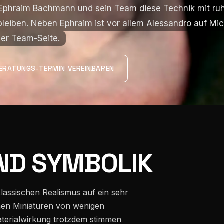
n Ephraim Bachmann und sein Team diese Technik mit r
n Ephraim Bachmann und sein Team diese Technik mit r
leiben. Neben Ephraim ist vor allem Alessandro auf Micr
leiben. Neben Ephraim ist vor allem Alessandro auf Micr
ner Team-Seite.
ner Team-Seite.
ERATUNGS-TERMIN VEREINBAREN
ND SYMBOLIK
lassischen Realismus auf ein sehr
ehen Miniaturen von wenigen
aterialwirkung trotzdem stimmen