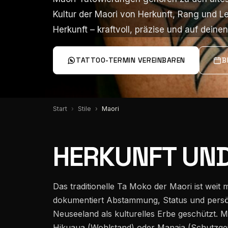
Über mich
Kultur der Maori von Herkunft, Rang und Le
Kultur der Maori von Herkunft, Rang und Le
Herkunft – kraftvoll, präzise und auf dein
Herkunft – kraftvoll, präzise und auf dein
Team
TATTOO-TERMIN VEREINBAREN
B
Instagram
Start
Stile
Maori
Pinterest
HERKUNFT UN
Wissen
Das traditionelle Ta Moko der Maori ist weit
dokumentiert Abstammung, Status und persön
Standorte
Neuseeland als kulturelles Erbe geschützt. M
Hikuaua (Wohlstand) oder Manaia (Schutzgeis