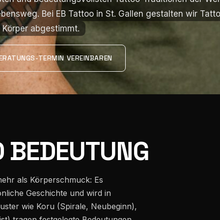
bensweg. Bei EB Tattoo in St. Gallen gestalten wir Tatto
bensweg. Bei EB Tattoo in St. Gallen gestalten wir Tatto
en Körper abgestimmt.
en Körper abgestimmt.
ERATUNGS-TERMIN VEREINBAREN
D BEDEUTUNG
 mehr als Körperschmuck: Es
liche Geschichte und wird in
uster wie Koru (Spirale, Neubeginn),
t) tragen festgelegte Bedeutungen.