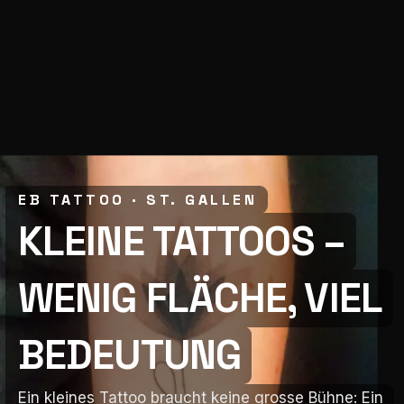
EB TATTOO · ST. GALLEN
EB TATTOO · ST. GALLEN
KLEINE TATTOOS –
KLEINE TATTOOS –
WENIG FLÄCHE, VIEL
WENIG FLÄCHE, VIEL
BEDEUTUNG
BEDEUTUNG
Ein kleines Tattoo braucht keine grosse Bühne: Ein
Ein kleines Tattoo braucht keine grosse Bühne: Ein