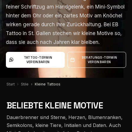
feiner Schriftzug am Handgelenk, ein Mini-Symbol
feiner Schriftzug am Handgelenk, ein Mini-Symbol
hinter dem Ohr oder ein zartes Motiv am Knöchel
hinter dem Ohr oder ein zartes Motiv am Knöchel
wirken gerade durch ihre Zurückhaltung. Bei EB
wirken gerade durch ihre Zurückhaltung. Bei EB
Tattoo in St. Gallen stechen wir kleine Motive so,
Tattoo in St. Gallen stechen wir kleine Motive so,
dass sie auch nach Jahren klar bleiben.
dass sie auch nach Jahren klar bleiben.
TATTOO-TERMIN
BERATUNGS-TERMIN
VEREINBAREN
VEREINBAREN
Start
Stile
Kleine Tattoos
BELIEBTE KLEINE MOTIVE
Dauerbrenner sind Sterne, Herzen, Blumenranken,
Semikolons, kleine Tiere, Initialen und Daten. Auch