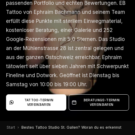
passenden Portfolio und echten Bewertungen. EB
passenden Portfolio und echten Bewertungen. EB
Tattoo von Ephraim Bachmann und seinem Team
Tattoo von Ephraim Bachmann und seinem Team
erfüllt diese Punkte mit sterilem Einwegmaterial,
erfüllt diese Punkte mit sterilem Einwegmaterial,
kostenloser Beratung, einer Galerie und 252
kostenloser Beratung, einer Galerie und 252
Google-Rezensionen mit 5,0 Sternen. Das Studio
Google-Rezensionen mit 5,0 Sternen. Das Studio
an der Mühlenstrasse 28 ist zentral gelegen und
an der Mühlenstrasse 28 ist zentral gelegen und
aus der ganzen Ostschweiz erreichbar. Ephraim
aus der ganzen Ostschweiz erreichbar. Ephraim
tätowiert seit über sieben Jahren mit Schwerpunkt
tätowiert seit über sieben Jahren mit Schwerpunkt
Fineline und Dotwork. Geöffnet ist Dienstag bis
Fineline und Dotwork. Geöffnet ist Dienstag bis
Samstag von 10:00 bis 19:00 Uhr.
Samstag von 10:00 bis 19:00 Uhr.
TATTOO-TERMIN
BERATUNGS-TERMIN
VEREINBAREN
VEREINBAREN
Start
Bestes Tattoo Studio St. Gallen? Woran du es erkennst