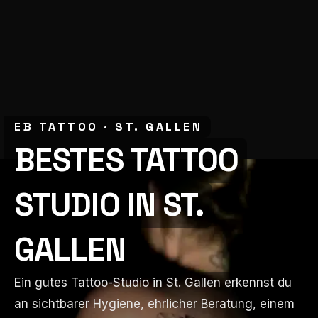
EB TATTOO · ST. GALLEN
EB TATTOO · ST. GALLEN
BESTES TATTOO
BESTES TATTOO
STUDIO IN ST.
STUDIO IN ST.
GALLEN
GALLEN
Ein gutes Tattoo-Studio in St. Gallen erkennst du
Ein gutes Tattoo-Studio in St. Gallen erkennst du
an sichtbarer Hygiene, ehrlicher Beratung, einem
an sichtbarer Hygiene, ehrlicher Beratung, einem