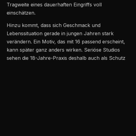
Tragweite eines dauerhaften Eingriffs voll
einschätzen.
Hinzu kommt, dass sich Geschmack und
Lebenssituation gerade in jungen Jahren stark
verändern. Ein Motiv, das mit 16 passend erscheint,
kann später ganz anders wirken. Seriöse Studios
sehen die 18-Jahre-Praxis deshalb auch als Schutz
für die Kundschaft. EB Tattoo tätowiert aus diesen
Gründen ausschliesslich volljährige Personen.
Diese Praxis schützt beide Seiten. Der Kundin oder
dem Kunden gibt sie den Raum, eine reife und
eigenständige Entscheidung zu treffen. Dem Studio
gibt sie die Sicherheit, verantwortungsvoll zu
handeln. Ein seriöses Studio versteht die
Volljährigkeitsgrenze deshalb nicht als Hürde,