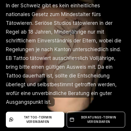
In der Schweiz gibt es kein einheitliches
In der Schweiz gibt es kein einheitliches
nationales Gesetz zum Mindestalter fürs
nationales Gesetz zum Mindestalter fürs
Tätowieren. Seriöse Studios tätowieren in der
Tätowieren. Seriöse Studios tätowieren in der
Regel ab 18 Jahren, Minderjährige nur mit
Regel ab 18 Jahren, Minderjährige nur mit
schriftlichem Einverständnis der Eltern, wobei die
schriftlichem Einverständnis der Eltern, wobei die
Regelungen je nach Kanton unterschiedlich sind.
Regelungen je nach Kanton unterschiedlich sind.
EB Tattoo tätowiert ausschliesslich Volljährige,
EB Tattoo tätowiert ausschliesslich Volljährige,
bring bitte einen gültigen Ausweis mit. Da ein
bring bitte einen gültigen Ausweis mit. Da ein
Tattoo dauerhaft ist, sollte die Entscheidung
Tattoo dauerhaft ist, sollte die Entscheidung
überlegt und selbstbestimmt getroffen werden,
überlegt und selbstbestimmt getroffen werden,
wofür eine unverbindliche Beratung ein guter
wofür eine unverbindliche Beratung ein guter
Ausgangspunkt ist.
Ausgangspunkt ist.
TATTOO-TERMIN
BERATUNGS-TERMIN
VEREINBAREN
VEREINBAREN