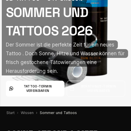
SOMMER UND
SOMMER UND
TATTOOS 2026
TATTOOS 2026
Der Sommer ist die perfekte Zeit für ein neues
Der Sommer ist die perfekte Zeit für ein neues
Tattoo . Doch Sonne, Hitze und Wasser können für
Tattoo . Doch Sonne, Hitze und Wasser können für
frisch gestochene Tätowierungen eine
frisch gestochene Tätowierungen eine
Herausforderung sein.
Herausforderung sein.
TATTOO-TERMIN
BERATUNGS-TERMIN
VEREINBAREN
VEREINBAREN
Start
Wissen
Sommer und Tattoos