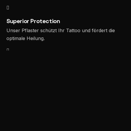

Superior Protection
Unser Pflaster schützt Ihr Tattoo und fördert die
optimale Heilung.

Breathable Material
Unser Pflaster besteht aus atmungsaktiven
Materialien und gewährleistet, dass Ihre Haut atmen
kann und gleichzeitig geschützt ist.

Water-Resistant
Geniessen Sie die Gewissheit, dass Ihr Tattoo vor