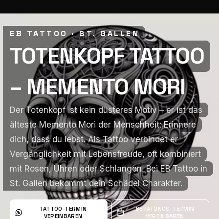
EB TATTOO · ST. GALLEN
EB TATTOO · ST. GALLEN
TOTENKOPF TATTOO
TOTENKOPF TATTOO
– MEMENTO MORI
– MEMENTO MORI
Der Totenkopf ist kein düsteres Motiv – er ist das
Der Totenkopf ist kein düsteres Motiv – er ist das
älteste Memento Mori der Menschheit: Erinnere
älteste Memento Mori der Menschheit: Erinnere
dich, dass du lebst. Als Tattoo verbindet er
dich, dass du lebst. Als Tattoo verbindet er
Vergänglichkeit mit Lebensfreude, oft kombiniert
Vergänglichkeit mit Lebensfreude, oft kombiniert
mit Rosen, Uhren oder Schlangen. Bei EB Tattoo in
mit Rosen, Uhren oder Schlangen. Bei EB Tattoo in
St. Gallen bekommt dein Schädel Charakter.
St. Gallen bekommt dein Schädel Charakter.
TATTOO-TERMIN
BERATUNGS-TERMIN
VEREINBAREN
VEREINBAREN