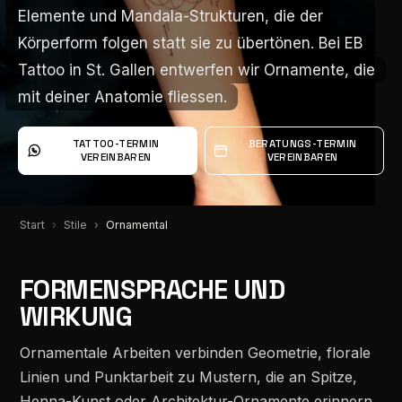
Elemente und Mandala-Strukturen, die der
Elemente und Mandala-Strukturen, die der
Körperform folgen statt sie zu übertönen. Bei EB
Körperform folgen statt sie zu übertönen. Bei EB
Tattoo in St. Gallen entwerfen wir Ornamente, die
Tattoo in St. Gallen entwerfen wir Ornamente, die
mit deiner Anatomie fliessen.
mit deiner Anatomie fliessen.
TATTOO-TERMIN
BERATUNGS-TERMIN
VEREINBAREN
VEREINBAREN
Start
Stile
Ornamental
FORMENSPRACHE UND
WIRKUNG
Ornamentale Arbeiten verbinden Geometrie, florale
Linien und Punktarbeit zu Mustern, die an Spitze,
Henna-Kunst oder Architektur-Ornamente erinnern.