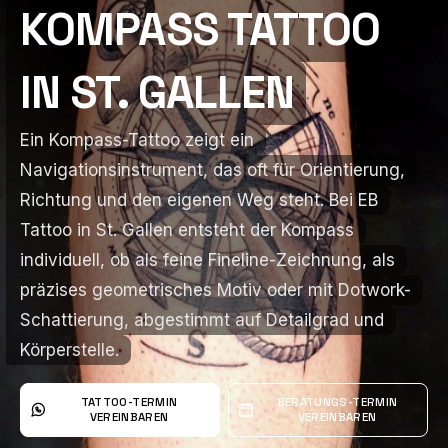
KOMPASS TATTOO
KOMPASS TATTOO
IN ST. GALLEN
IN ST. GALLEN
Ein Kompass-Tattoo zeigt ein
Ein Kompass-Tattoo zeigt ein
Navigationsinstrument, das oft für Orientierung,
Navigationsinstrument, das oft für Orientierung,
Richtung und den eigenen Weg steht. Bei EB
Richtung und den eigenen Weg steht. Bei EB
Tattoo in St. Gallen entsteht der Kompass
Tattoo in St. Gallen entsteht der Kompass
individuell, ob als feine Fineline-Zeichnung, als
individuell, ob als feine Fineline-Zeichnung, als
präzises geometrisches Motiv oder mit Dotwork-
präzises geometrisches Motiv oder mit Dotwork-
Schattierung, abgestimmt auf Detailgrad und
Schattierung, abgestimmt auf Detailgrad und
Körperstelle.
Körperstelle.
TATTOO-TERMIN
BERATUNGS-TERMIN
VEREINBAREN
VEREINBAREN