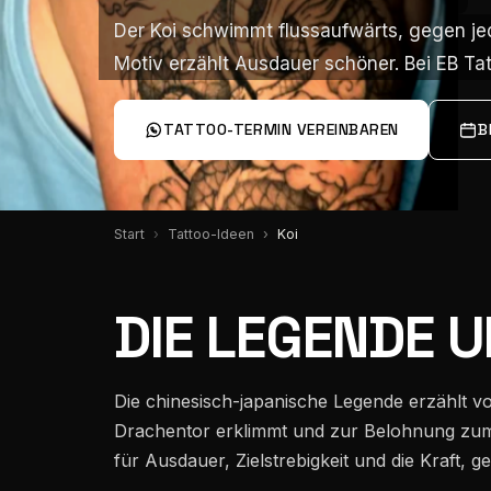
Über mich
Der Koi schwimmt flussaufwärts, gegen je
Der Koi schwimmt flussaufwärts, gegen je
Motiv erzählt Ausdauer schöner. Bei EB Tat
Motiv erzählt Ausdauer schöner. Bei EB Tat
Team
TATTOO-TERMIN VEREINBAREN
B
Instagram
Start
Tattoo-Ideen
Koi
Pinterest
DIE LEGENDE 
Wissen
Die chinesisch-japanische Legende erzählt v
Drachentor erklimmt und zur Belohnung zum 
Standorte
für Ausdauer, Zielstrebigkeit und die Kraft