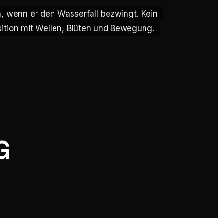
 wenn er den Wasserfall bezwingt. Kein
 wenn er den Wasserfall bezwingt. Kein
osition mit Wellen, Blüten und Bewegung.
osition mit Wellen, Blüten und Bewegung.
G