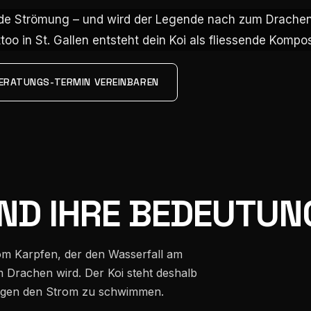
de Strömung – und wird der Legende nach zum Drachen,
de Strömung – und wird der Legende nach zum Drachen,
too in St. Gallen entsteht dein Koi als fliessende Komp
too in St. Gallen entsteht dein Koi als fliessende Komp
ERATUNGS-TERMIN VEREINBAREN
UND IHRE BEDEUTUN
om Karpfen, der den Wasserfall am
Drachen wird. Der Koi steht deshalb
, gegen den Strom zu schwimmen.