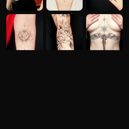
WAS SIND FREEHAND
TATTOOS?
Bei Freehand-Tattoos zeichnet der Tätowierer das
Design direkt auf die Haut des Kunden, ohne vorher
eine Schablone zu verwenden. Dies gibt dem