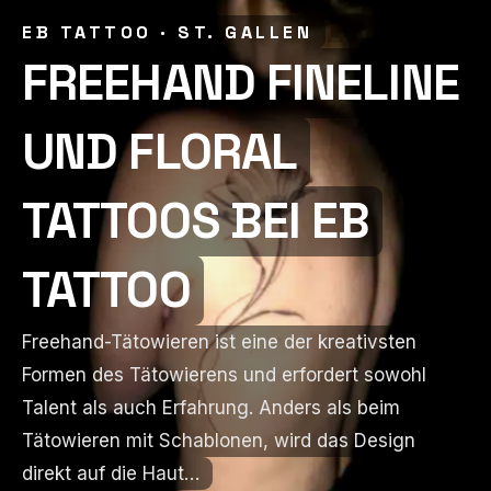
EB TATTOO · ST. GALLEN
EB TATTOO · ST. GALLEN
FREEHAND FINELINE
FREEHAND FINELINE
UND FLORAL
UND FLORAL
TATTOOS BEI EB
TATTOOS BEI EB
TATTOO
TATTOO
Freehand-Tätowieren ist eine der kreativsten
Freehand-Tätowieren ist eine der kreativsten
Formen des Tätowierens und erfordert sowohl
Formen des Tätowierens und erfordert sowohl
Talent als auch Erfahrung. Anders als beim
Talent als auch Erfahrung. Anders als beim
Tätowieren mit Schablonen, wird das Design
Tätowieren mit Schablonen, wird das Design
direkt auf die Haut…
direkt auf die Haut…