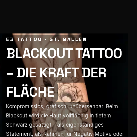
EB TATTOO · ST. GALLEN
EB TATTOO · ST. GALLEN
BLACKOUT TATTOO
BLACKOUT TATTOO
– DIE KRAFT DER
– DIE KRAFT DER
FLÄCHE
FLÄCHE
Kompromisslos, grafisch, unübersehbar: Beim
Kompromisslos, grafisch, unübersehbar: Beim
Blackout wird die Haut vollflächig in tiefem
Blackout wird die Haut vollflächig in tiefem
Schwarz gesättigt – als eigenständiges
Schwarz gesättigt – als eigenständiges
Statement, als Rahmen für Negativ-Motive oder
Statement, als Rahmen für Negativ-Motive oder