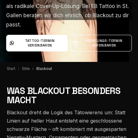
als radikale Cover-Up-Lösung. Bei EB Tattoo in St.
als radikale Cover-Up-Lösung. Bei EB Tattoo in St.
Gallen beraten wir dich ehrlich, ob Blackout zu dir
Gallen beraten wir dich ehrlich, ob Blackout zu dir
passt.
passt.
TATTOO-TERMIN
BERATUNGS-TERMIN
VEREINBAREN
VEREINBAREN
Start
Stile
Blackout
WAS BLACKOUT BESONDERS
MACHT
Blackout dreht die Logik des Tätowierens um: Statt
Linien auf heller Haut entsteht eine geschlossene
schwarze Fläche – oft kombiniert mit ausgesparten
Negativ-Mustern, Ornamenten oder geometrischen