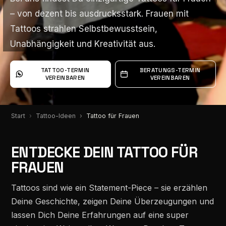
– von dezent bis ausdrucksstark. Frauen mit
– von dezent bis ausdrucksstark. Frauen mit
Tattoos strahlen Selbstbewusstsein,
Tattoos strahlen Selbstbewusstsein,
Unabhängigkeit und Kreativität aus.
Unabhängigkeit und Kreativität aus.
TATTOO-TERMIN
BERATUNGS-TERMIN
VEREINBAREN
VEREINBAREN
Start
Tattoo-Ideen
Tattoo für Frauen
ENTDECKE DEIN TATTOO FÜR
FRAUEN
Tattoos sind wie ein Statement-Piece – sie erzählen
Deine Geschichte, zeigen Deine Überzeugungen und
lassen Dich Deine Erfahrungen auf eine super